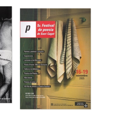
44 Fira del Llibre
l
d’ocasió antic i
modern
Museu del Disseny de Barcelona
Museu del Disseny de Barcelona