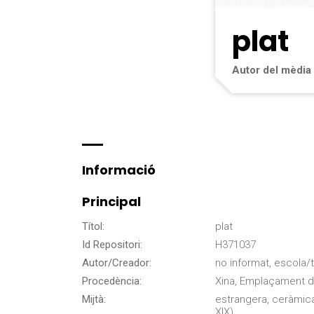
plat
Autor del mèdia
Informació
Principal
Títol:
plat
Id Repositori:
H371037
Autor/Creador:
no informat, escola/ta
Procedència:
Xina, Emplaçament d
Mijtà:
estrangera, ceràmica h
XIX).