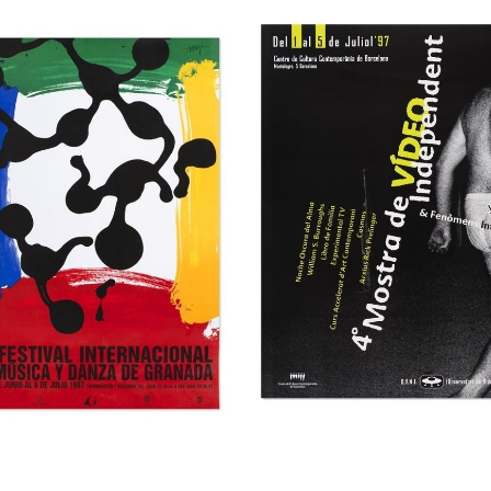
 Festival
3r Saló Valencià de
ternacional de cine
Llibre
 Gijón
Museu del Disseny de Barcelona