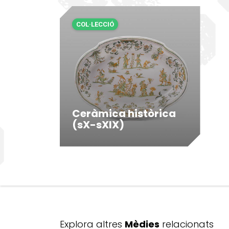
COL·LECCIÓ
Ceràmica històrica
(sX-sXIX)
Explora altres
Mèdies
relacionats