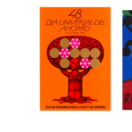
36a Feria
39
Internacional del
in
Mueble de Valencia
de
Museu del Disseny de Barcelona