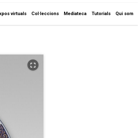
xpos virtuals
Col·leccions
Mediateca
Tutorials
Qui som