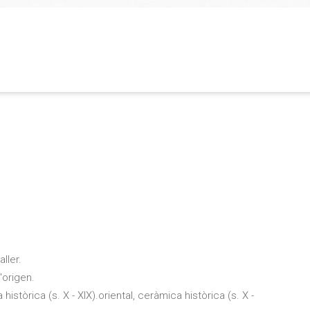
ller.
'origen.
istòrica (s. X - XIX).oriental, ceràmica històrica (s. X -