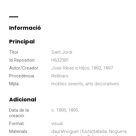
Informació
Principal
Títol:
Sant Jordi
Id Repositori:
H632381
Autor/Creador:
José Ribas e Hijos, 1892, 1897.
Procedència:
Rellinars
Mijtà:
mobles seients, arts decoratives.
Adicional
Data de la
c. 1895, 1895.
creació:
Format:
visual
Materials:
dauratnoguer (fusta)tallada, Noguera