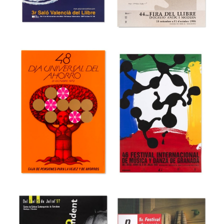
Mueble de
internacional de
Valencia
cine de Gijón
Museu del Disseny de Barcelona
Museu del Disseny de Barcelona
44 Fira del Llibre
3r Saló Valencià
d’ocasió antic i
del Llibre
modern
Museu del Disseny de Barcelona
Museu del Disseny de Barcelona