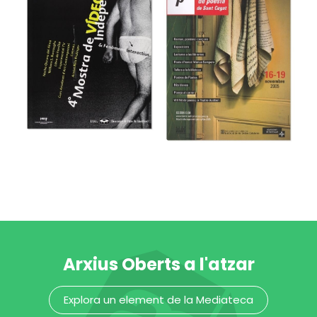
46e Festival
Internacional de
48 Día Universal
Música y Danza
del Ahorro
de Granada
Museu del Disseny de Barcelona
Museu del Disseny de Barcelona
Arxius Oberts a l'atzar
4a Mostra de
5è Festival de
Explora un element de la Mediateca
Video
poesia de Sant
Independent