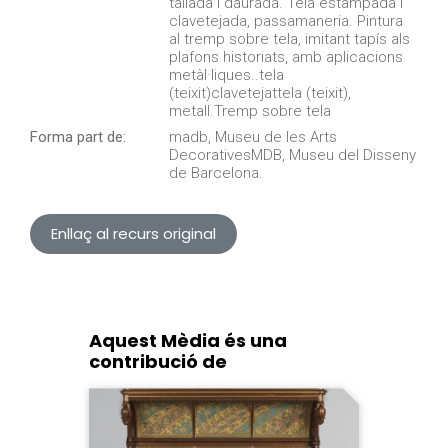
tallada i daurada. Tela estampada i
clavetejada, passamaneria. Pintura
al tremp sobre tela, imitant tapís als
plafons historiats, amb aplicacions
metàl·liques..tela
(teixit)clavetejattela (teixit),
metall.Tremp sobre tela
Forma part de:
madb, Museu de les Arts
DecorativesMDB, Museu del Disseny
de Barcelona.
Enllaç al recurs original
Aquest Mèdia és una
contribució de