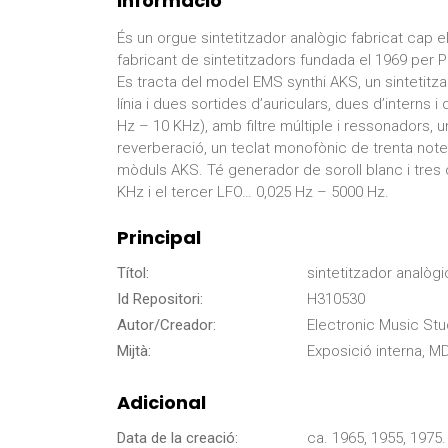
Informació
És un orgue sintetitzador analògic fabricat cap 
fabricant de sintetitzadors fundada el 1969 per Pe
Es tracta del model EMS synthi AKS, un sintetit
línia i dues sortides d’auriculars, dues d’interns i 
Hz – 10 KHz), amb filtre múltiple i ressonadors, 
reverberació, un teclat monofònic de trenta not
mòduls AKS. Té generador de soroll blanc i tres o
KHz i el tercer LFO… 0,025 Hz – 5000 Hz.
Principal
Títol:
sintetitzador analògi
Id Repositori:
H310530
Autor/Creador:
Electronic Music St
Mijtà:
Exposició interna, M
Adicional
Data de la creació:
ca. 1965, 1955, 1975.