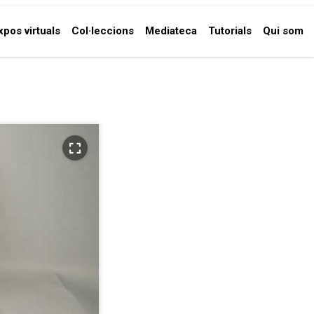
xpos virtuals
Col·leccions
Mediateca
Tutorials
Qui som