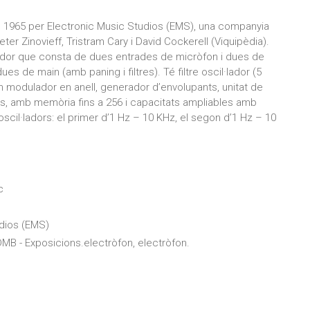
el 1965 per Electronic Music Studios (EMS), una companyia
ter Zinovieff, Tristram Cary i David Cockerell (Viquipèdia).
zador que consta de dues entrades de micròfon i dues de
dues de main (amb paning i filtres). Té filtre oscil·lador (5
un modulador en anell, generador d’envolupants, unitat de
es, amb memòria fins a 256 i capacitats ampliables amb
scil·ladors: el primer d’1 Hz – 10 KHz, el segon d’1 Hz – 10
c
udios (EMS)
DMB - Exposicions.electròfon, electròfon.