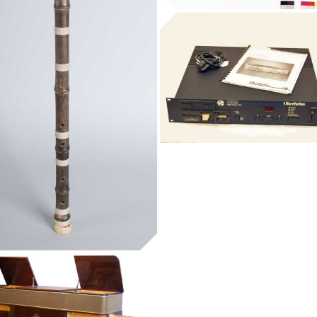
bastons
mostrejador