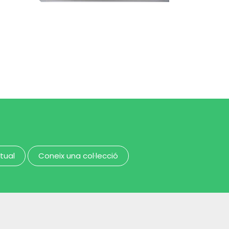
adja
Museu de la Música de Barcelona
orgue sintetitzador
Museu de la Música de Barcelona
rtual
Coneix una col·lecció