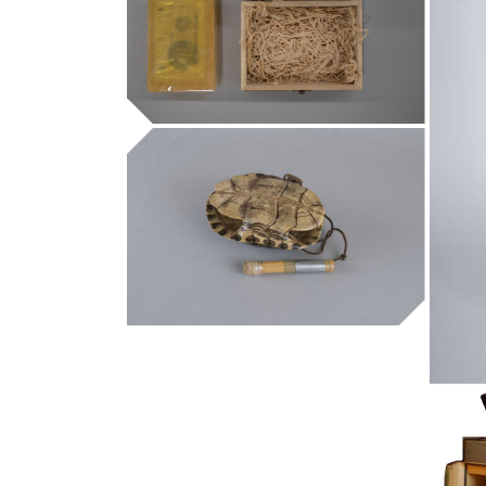
Museum of the Dry
Bugs
Museu de la Música de Barcelona
ayotl