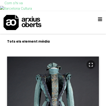
Com s'hi va
Tots els element mèdia