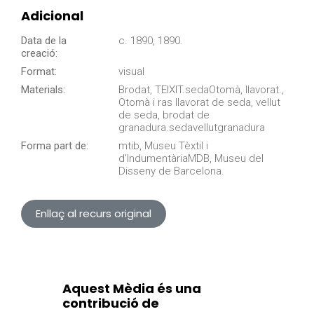
Adicional
Data de la
c. 1890, 1890.
creació:
Format:
visual
Materials:
Brodat, TEIXIT.sedaOtomà, llavorat.,
Otomà i ras llavorat de seda, vellut
de seda, brodat de
granadura.sedavellutgranadura
Forma part de:
mtib, Museu Tèxtil i
d'IndumentàriaMDB, Museu del
Disseny de Barcelona.
Enllaç al recurs original
Aquest Mèdia és una
contribució de