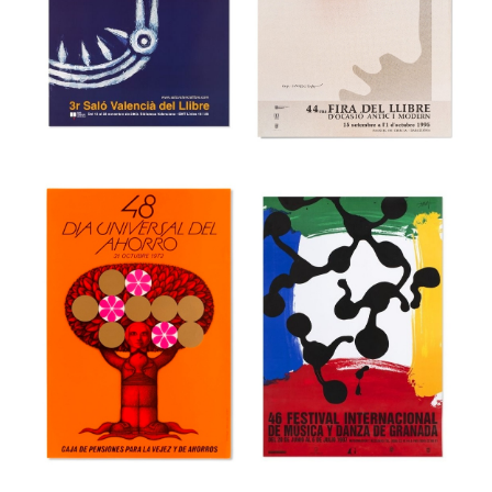
36a Feria
Internacional del
39 Festival
Mueble de
internacional de
Valencia
cine de Gijón
Museu del Disseny de Barcelona
Museu del Disseny de Barcelona
44 Fira del Llibre
3r Saló Valencià
d’ocasió antic i
del Llibre
modern
Museu del Disseny de Barcelona
Museu del Disseny de Barcelona