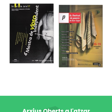
46e Festival
Internacional de
48 Día Universal
Música y Danza
del Ahorro
de Granada
Museu del Disseny de Barcelona
Museu del Disseny de Barcelona
Arxius Oberts a l'atzar