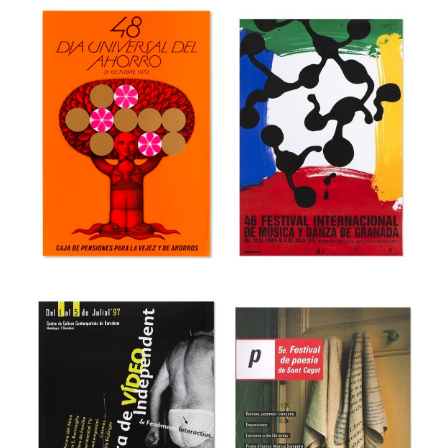
44 Fira del Llibre
3r Saló Valencià
d’ocasió antic i
del Llibre
modern
Museu del Disseny de Barcelona
Museu del Disseny de Barcelona