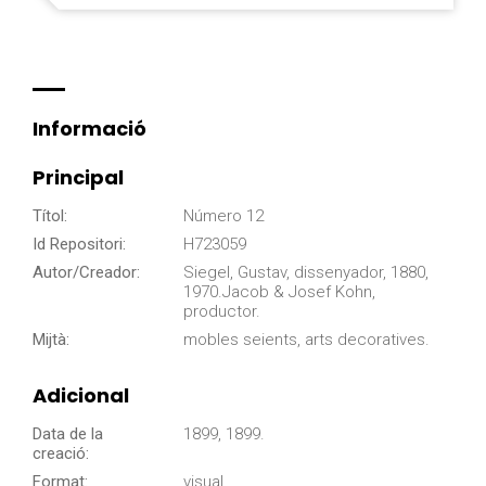
Informació
Principal
Títol:
Número 12
Id Repositori:
H723059
Autor/Creador:
Siegel, Gustav, dissenyador, 1880,
1970.Jacob & Josef Kohn,
productor.
Mijtà:
mobles seients, arts decoratives.
Adicional
Data de la
1899, 1899.
creació:
Format:
visual