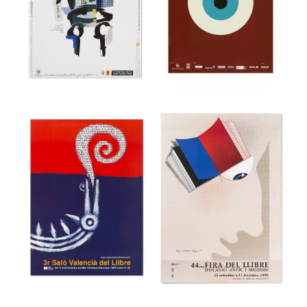
36a Feria
Internacional del
39 Festival
Mueble de
internacional de
Valencia
cine de Gijón
Museu del Disseny de Barcelona
Museu del Disseny de Barcelona